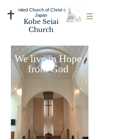
United Church of Christ of
Japan
Kobe Seiai
Church
We live in Hope
from God